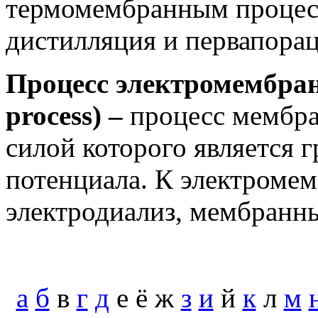
термомембранным процес
дистилляция и первапорац
Процесс электромембра
process) –
процесс мембра
силой которого является 
потенциала. К электроме
электродиализ, мембранны
а
б
в
г
д
е ё ж
з
и
й
к
л
м