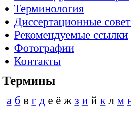
Терминология
Диссертационные сове
Рекомендуемые ссылки
Фотографии
Контакты
Термины
а
б
в
г
д
е ё ж
з
и
й
к
л
м