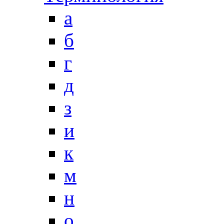
a
б
г
д
з
и
к
м
н
о