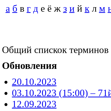
а
б
в
г
д
е ё ж
з
и
й
к
л
м
Общий спискок терминов
Обновления
20.10.2023
03.10.2023 (15:00) – 71
12.09.2023