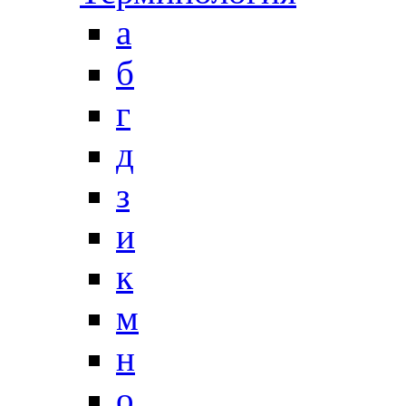
a
б
г
д
з
и
к
м
н
о