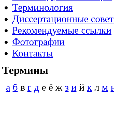
Терминология
Диссертационные сове
Рекомендуемые ссылки
Фотографии
Контакты
Термины
а
б
в
г
д
е ё ж
з
и
й
к
л
м