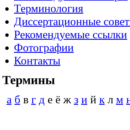
Терминология
Диссертационные сове
Рекомендуемые ссылки
Фотографии
Контакты
Термины
а
б
в
г
д
е ё ж
з
и
й
к
л
м