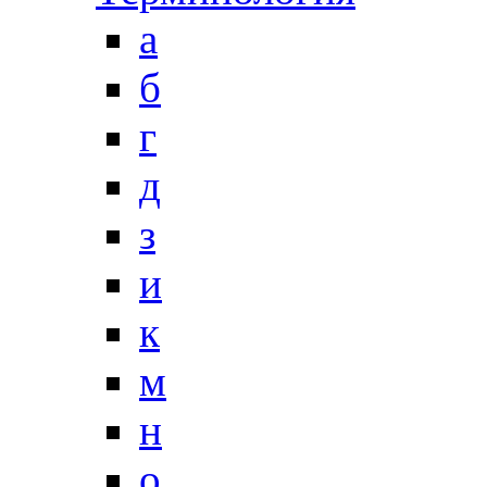
a
б
г
д
з
и
к
м
н
о