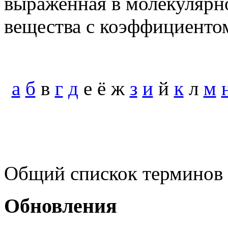
выраженная в молекулярн
вещества с коэффициенто
а
б
в
г
д
е ё ж
з
и
й
к
л
м
Общий спискок терминов
Обновления