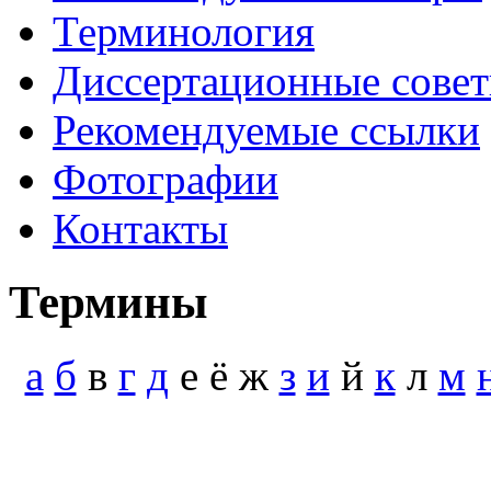
Терминология
Диссертационные сове
Рекомендуемые ссылки
Фотографии
Контакты
Термины
а
б
в
г
д
е ё ж
з
и
й
к
л
м