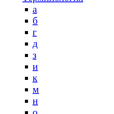
a
б
г
д
з
и
к
м
н
о