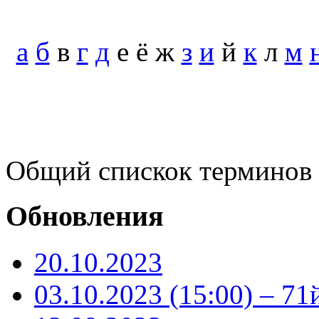
а
б
в
г
д
е ё ж
з
и
й
к
л
м
Общий спискок терминов
Обновления
20.10.2023
03.10.2023 (15:00) – 71