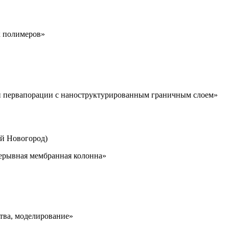
х полимеров»
и первапорации с наноструктурированным граничным слоем»
й Новогород)
рерывная мембранная колонна»
тва, моделирование»