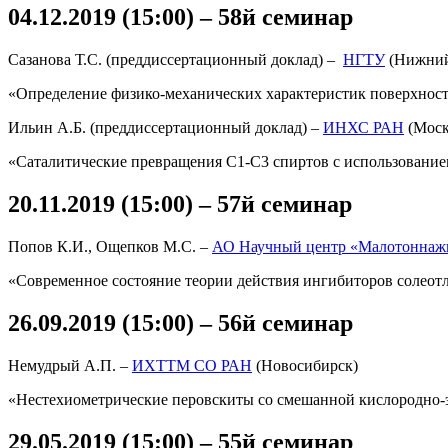
04.12.2019 (15:00) – 58й семинар
Сазанова Т.С. (преддиссертационный доклад) –
НГТУ
(Нижний
«Определение физико-механических характеристик поверхнос
Ильин А.Б. (преддиссертационный доклад) –
ИНХС РАН
(Моск
«Саталитические превращения С1-С3 спиртов с использование
20.11.2019 (15:00) – 57й семинар
Попов К.И., Ощепков М.С. –
АО Научный центр «Малотоннаж
«Современное состояние теории действия ингибиторов солео
26.09.2019 (15:00) – 56й семинар
Немудрый А.П. –
ИХТТМ СО РАН
(Новосибирск)
«Нестехиометрические перовскиты со смешанной кислородно-
29.05.2019 (15:00) – 55й семинар