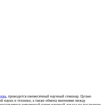
еева
, проводится ежемесячный научный семинар. Целью
й науки и техники, а также обмена мнениями между
едставляется заявленный ранее научный доклад по последним