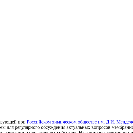
ствующей при
Российском химическом обществе им. Д.И. Мендел
мы для регулярного обсуждения актуальных вопросов мембранно
информации о предстоящих событиях. На семинаре аудитории пр