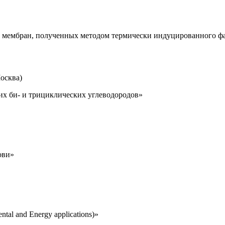
 мембран, полученных методом термически индуцированного фа
осква)
х би- и трициклических углеводородов»
ови»
al and Energy applications)»