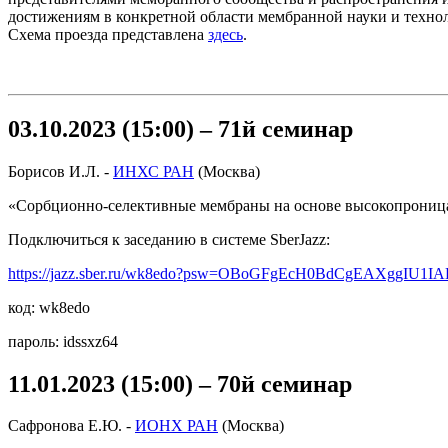
достижениям в конкретной области мембранной науки и техно
Схема проезда представлена
здесь
.
03.10.2023 (15:00) – 71й семинар
Борисов И.Л. -
ИНХС РАН
(Москва)
«Сорбционно-селективные мембраны на основе высокопроница
Подключиться к заседанию в системе SberJazz:
https://jazz.sber.ru/wk8edo?psw=OBoGFgEcH0BdCgEAXggIU1I
код: wk8edo
пароль: idssxz64
11.01.2023 (15:00) – 70й семинар
Сафронова Е.Ю. -
ИОНХ РАН
(Москва)