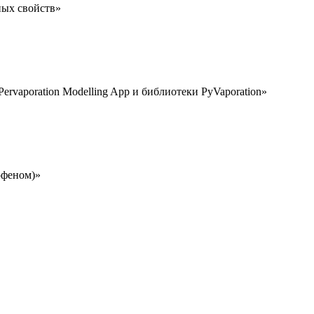
ых свойств»
vaporation Modelling App и библиотеки PyVaporation»
офеном)»