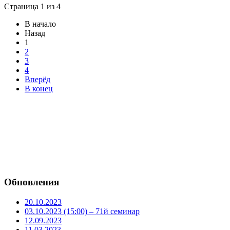
Страница 1 из 4
В начало
Назад
1
2
3
4
Вперёд
В конец
Обновления
20.10.2023
03.10.2023 (15:00) – 71й семинар
12.09.2023
11.03.2023