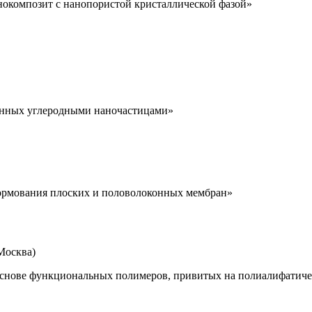
окомпозит с нанопористой кристаллической фазой»
анных углеродными наночастицами»
формования плоских и половолоконных мембран»
Москва)
основе функциональных полимеров, привитых на полиалифатиче